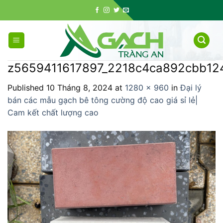
Skip
to
content
z5659411617897_2218c4ca892cbb12
Published
10 Tháng 8, 2024
at
1280 × 960
in
Đại lý
bán các mẫu gạch bê tông cường độ cao giá sỉ lẻ|
Cam kết chất lượng cao