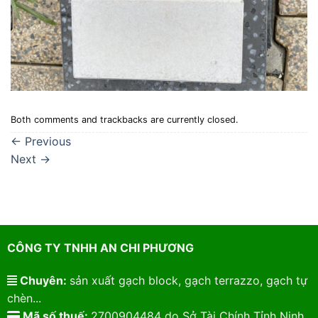
Both comments and trackbacks are currently closed.
←
Previous
Next
→
CÔNG TY TNHH AN CHI PHƯƠNG
Chuyên:
sản xuất gạch block, gạch terrazzo, gạch tự
chèn...
Mã số thuế:
2700904484 do Sở Tài Chính Tỉnh Ninh