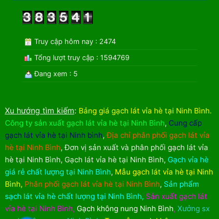
Truy cập hôm nay : 2474
Tổng lượt truy cập : 1594769
Đang xem : 5
Xu hướng tìm kiếm
:
Bảng giá gạch lát vỉa hè tại Ninh Bình
.
Công ty sản xuất gạch lát vỉa hè tại Ninh Bình
,
Cung cấp
gạch lát vỉa hè tại Ninh bình
,
Địa chỉ phân phối gạch lát vỉa
hè tại Ninh Bình
,
Đơn vị sản xuất và phân phối gạch lát vỉa
hè tại Ninh Bình
,
Gạch lát vỉa hè tại Ninh Bình
,
Gạch vỉa hè
giá rẻ chất lượng tại Ninh Bình
,
Mẫu gạch lát vỉa hè tại Ninh
Bình
,
Phân phối gạch lát vỉa hè tại Ninh Bình
,
Sản phẩm
sạch lát vỉa hè chất lượng tại Ninh Bình
,
Sản xuất gạch lát
vỉa hè tại Ninh Bình
,
Gạch không nung Ninh Bình
,
Xưởng sx