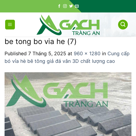
Skip
to
content
be tong bo via he (7)
Published
7 Tháng 5, 2025
at
960 × 1280
in
Cung cấp
bó vỉa hè bê tông giả đá vân 3D chất lượng cao