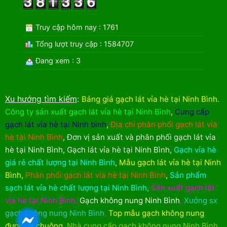
Truy cập hôm nay : 1761
Tổng lượt truy cập : 1584707
Đang xem : 3
Xu hướng tìm kiếm
:
Bảng giá gạch lát vỉa hè tại Ninh Bình
.
Công ty sản xuất gạch lát vỉa hè tại Ninh Bình
,
Cung cấp
gạch lát vỉa hè tại Ninh bình
,
Địa chỉ phân phối gạch lát vỉa
hè tại Ninh Bình
,
Đơn vị sản xuất và phân phối gạch lát vỉa
hè tại Ninh Bình
,
Gạch lát vỉa hè tại Ninh Bình
,
Gạch vỉa hè
giá rẻ chất lượng tại Ninh Bình
,
Mẫu gạch lát vỉa hè tại Ninh
Bình
,
Phân phối gạch lát vỉa hè tại Ninh Bình
,
Sản phẩm
sạch lát vỉa hè chất lượng tại Ninh Bình
,
Sản xuất gạch lát
vỉa hè tại Ninh Bình
,
Gạch không nung Ninh Bình
,
Xưởng sx
gạch không nung Ninh Bình
,
Top mẫu gạch không nung
được ưa chuộng
,
Nhà cung cấp gạch không nung Ninh Bình
,