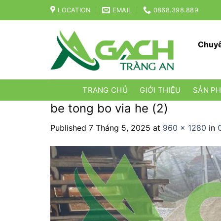
Skip
LOCATION
EMAIL
0868.398.889
to
content
Chuyê
TRANG CHỦ
GIỚI THIỆU
SẢN P
be tong bo via he (2)
Published
7 Tháng 5, 2025
at
960 × 1280
in