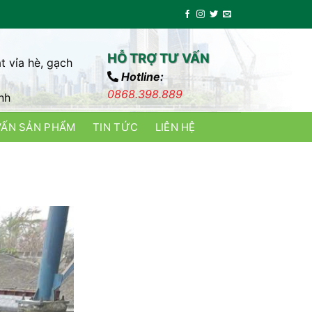
HỖ TRỢ TƯ VẤN
t vỉa hè, gạch
Hotline:
0868.398.889
nh
VẤN SẢN PHẨM
TIN TỨC
LIÊN HỆ