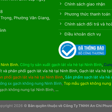
Chính sách giao nhận
88
Phương thức thanh toán
 Trọng, Phường Vân Giang,
Chính sách đổi trả và ho
ình
Điều khoản dịch vụ
i Ninh Bình
.
Công ty sản xuất gạch lát vỉa hè tại Ninh Bình
,
Cung
t và phân phối gạch lát vỉa hè tại Ninh Bình
,
Gạch lát vỉa hè tạ
n phối gạch lát vỉa hè tại Ninh Bình
,
Sản phẩm sạch lát vỉa hè 
ởng sx gạch không nung Ninh Bình
,
Top mẫu gạch không nung
 gạch không nung tại Ninh Bình
,
...
pyright 2026 ©
Bản quyền thuộc về Công Ty TNHH An Chi Phư