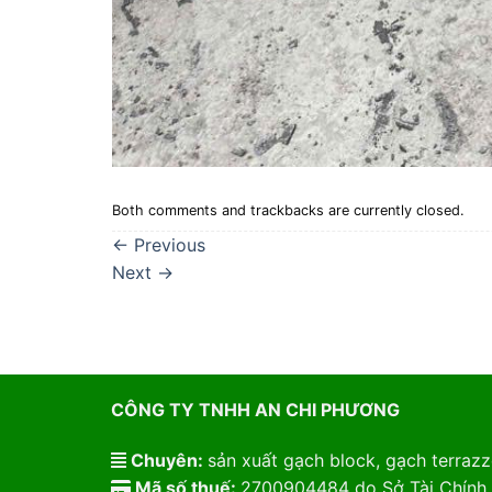
Both comments and trackbacks are currently closed.
←
Previous
Next
→
CÔNG TY TNHH AN CHI PHƯƠNG
Chuyên:
sản xuất gạch block, gạch terrazzo
Mã số thuế:
2700904484 do Sở Tài Chính 