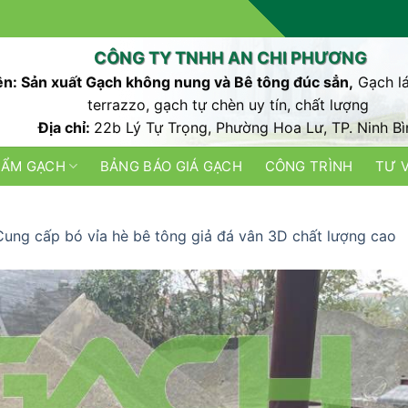
CÔNG TY TNHH AN CHI PHƯƠNG
n: Sản xuất Gạch không nung và Bê tông đúc sẳn,
Gạch lá
terrazzo, gạch tự chèn uy tín, chất lượng
Địa chỉ:
22b Lý Tự Trọng, Phường Hoa Lư, TP. Ninh Bì
HẨM GẠCH
BẢNG BÁO GIÁ GẠCH
CÔNG TRÌNH
TƯ 
Cung cấp bó vỉa hè bê tông giả đá vân 3D chất lượng cao