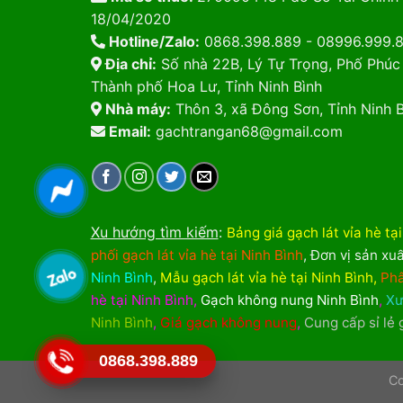
18/04/2020
Hotline/Zalo:
0868.398.889 - 08996.999.
Địa chỉ:
Số nhà 22B, Lý Tự Trọng, Phố Phúc
Thành phố Hoa Lư, Tỉnh Ninh Bình
Nhà máy:
Thôn 3, xã Đông Sơn, Tỉnh Ninh B
Email:
gachtrangan68@gmail.com
Xu hướng tìm kiếm
:
Bảng giá gạch lát vỉa hè tạ
phối gạch lát vỉa hè tại Ninh Bình
,
Đơn vị sản xuấ
Ninh Bình
,
Mẫu gạch lát vỉa hè tại Ninh Bình
,
Phâ
hè tại Ninh Bình
,
Gạch không nung Ninh Bình
,
Xư
Ninh Bình
,
Giá gạch không nung
,
Cung cấp sỉ lẻ
0868.398.889
Co