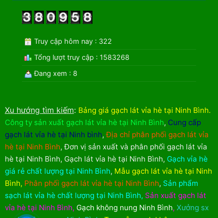
Truy cập hôm nay : 322
Tổng lượt truy cập : 1583268
Đang xem : 8
Xu hướng tìm kiếm
:
Bảng giá gạch lát vỉa hè tại Ninh Bình
.
Công ty sản xuất gạch lát vỉa hè tại Ninh Bình
,
Cung cấp
gạch lát vỉa hè tại Ninh bình
,
Địa chỉ phân phối gạch lát vỉa
hè tại Ninh Bình
,
Đơn vị sản xuất và phân phối gạch lát vỉa
hè tại Ninh Bình
,
Gạch lát vỉa hè tại Ninh Bình
,
Gạch vỉa hè
giá rẻ chất lượng tại Ninh Bình
,
Mẫu gạch lát vỉa hè tại Ninh
Bình
,
Phân phối gạch lát vỉa hè tại Ninh Bình
,
Sản phẩm
sạch lát vỉa hè chất lượng tại Ninh Bình
,
Sản xuất gạch lát
vỉa hè tại Ninh Bình
,
Gạch không nung Ninh Bình
,
Xưởng sx