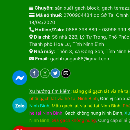
Chuyên:
sản xuất gạch block, gạch terrazzo
Mã số thuế:
2700904484 do Sở Tài Chính 
18/04/2020
Hotline/Zalo:
0868.398.889 - 08996.999.
Địa chỉ:
Số nhà 22B, Lý Tự Trọng, Phố Phúc
Thành phố Hoa Lư, Tỉnh Ninh Bình
Nhà máy:
Thôn 3, xã Đông Sơn, Tỉnh Ninh B
Email:
gachtrangan68@gmail.com
Xu hướng tìm kiếm
:
Bảng giá gạch lát vỉa hè tạ
phối gạch lát vỉa hè tại Ninh Bình
,
Đơn vị sản xuấ
Ninh Bình
,
Mẫu gạch lát vỉa hè tại Ninh Bình
,
Phâ
hè tại Ninh Bình
,
Gạch không nung Ninh Bình
,
Xư
Ninh Bình
,
Giá gạch không nung
,
Cung cấp sỉ lẻ