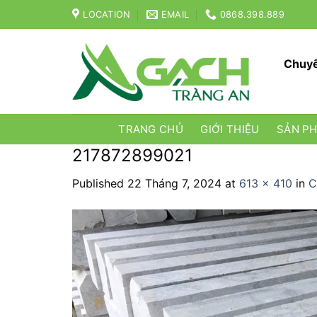
Skip
LOCATION
EMAIL
0868.398.889
to
content
Chuyê
TRANG CHỦ
GIỚI THIỆU
SẢN P
217872899021
Published
22 Tháng 7, 2024
at
613 × 410
in
C