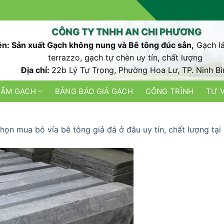
CÔNG TY TNHH AN CHI PHƯƠNG
n: Sản xuất Gạch không nung và Bê tông đúc sẳn,
Gạch lá
terrazzo, gạch tự chèn uy tín, chất lượng
Địa chỉ:
22b Lý Tự Trọng, Phường Hoa Lư, TP. Ninh Bì
HẨM GẠCH
BẢNG BÁO GIÁ GẠCH
CÔNG TRÌNH
TƯ 
họn mua bó vỉa bê tông giả đá ở đâu uy tín, chất lượng tại