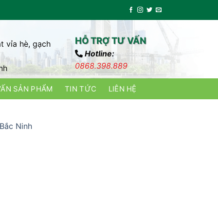
HỖ TRỢ TƯ VẤN
t vỉa hè, gạch
Hotline:
0868.398.889
nh
VẤN SẢN PHẨM
TIN TỨC
LIÊN HỆ
 Bắc Ninh