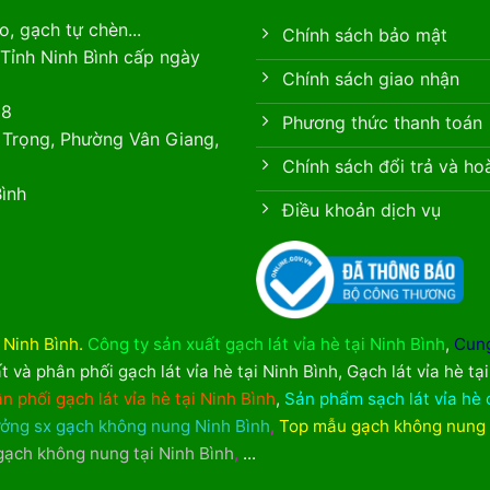
, gạch tự chèn...
Chính sách bảo mật
Tỉnh Ninh Bình cấp ngày
Chính sách giao nhận
88
Phương thức thanh toán
 Trọng, Phường Vân Giang,
Chính sách đổi trả và ho
ình
Điều khoản dịch vụ
i Ninh Bình
.
Công ty sản xuất gạch lát vỉa hè tại Ninh Bình
,
Cung
t và phân phối gạch lát vỉa hè tại Ninh Bình
,
Gạch lát vỉa hè tạ
n phối gạch lát vỉa hè tại Ninh Bình
,
Sản phẩm sạch lát vỉa hè 
ởng sx gạch không nung Ninh Bình
,
Top mẫu gạch không nung
 gạch không nung tại Ninh Bình
,
...