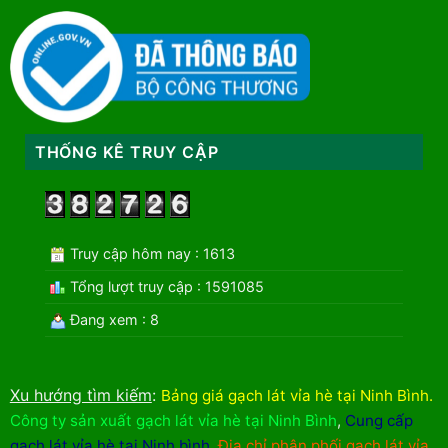
THỐNG KÊ TRUY CẬP
Truy cập hôm nay : 1613
Tổng lượt truy cập : 1591085
Đang xem : 8
Xu hướng tìm kiếm
:
Bảng giá gạch lát vỉa hè tại Ninh Bình
.
Công ty sản xuất gạch lát vỉa hè tại Ninh Bình
,
Cung cấp
gạch lát vỉa hè tại Ninh bình
,
Địa chỉ phân phối gạch lát vỉa