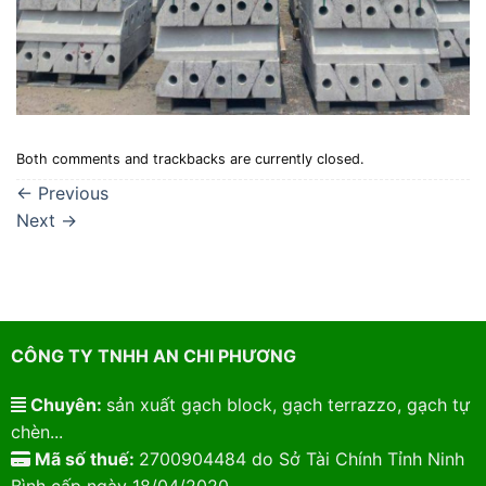
Both comments and trackbacks are currently closed.
←
Previous
Next
→
CÔNG TY TNHH AN CHI PHƯƠNG
Chuyên:
sản xuất gạch block, gạch terrazzo, gạch tự
chèn...
Mã số thuế:
2700904484 do Sở Tài Chính Tỉnh Ninh