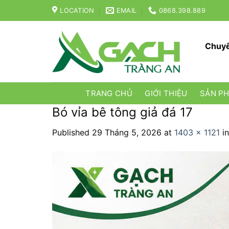
Skip
LOCATION
EMAIL
0868.398.889
to
content
Chuyê
TRANG CHỦ
GIỚI THIỆU
SẢN P
Bó vỉa bê tông giả đá 17
Published
29 Tháng 5, 2026
at
1403 × 1121
i