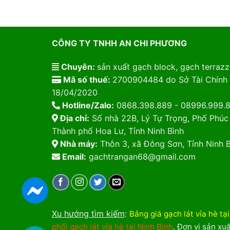
CÔNG TY TNHH AN CHI PHƯƠNG
Chuyên:
sản xuất gạch block, gạch terrazzo
Mã số thuế:
2700904484 do Sở Tài Chính 
18/04/2020
Hotline/Zalo:
0868.398.889 - 08996.999.
Địa chỉ:
Số nhà 22B, Lý Tự Trọng, Phố Phúc
Thành phố Hoa Lư, Tỉnh Ninh Bình
Nhà máy:
Thôn 3, xã Đông Sơn, Tỉnh Ninh B
Email:
gachtrangan68@gmail.com
Xu hướng tìm kiếm
:
Bảng giá gạch lát vỉa hè tạ
phối gạch lát vỉa hè tại Ninh Bình
,
Đơn vị sản xuấ