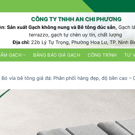
CÔNG TY TNHH AN CHI PHƯƠNG
n: Sản xuất Gạch không nung và Bê tông đúc sẳn,
Gạch lá
terrazzo, gạch tự chèn uy tín, chất lượng
Địa chỉ:
22b Lý Tự Trọng, Phường Hoa Lư, TP. Ninh Bì
HẨM GẠCH
BẢNG BÁO GIÁ GẠCH
CÔNG TRÌNH
TƯ 
n
Bó vỉa bê tông giả đá: Phân phối hàng đẹp, độ bền cao –