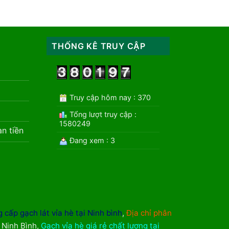
THỐNG KÊ TRUY CẬP
Truy cập hôm nay : 370
Tổng lượt truy cập :
1580249
àn tiền
Đang xem : 3
 cấp gạch lát vỉa hè tại Ninh bình
,
Địa chỉ phân
i Ninh Bình
,
Gạch vỉa hè giá rẻ chất lượng tại