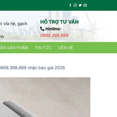
HỖ TRỢ TƯ VẤN
t vỉa hè, gạch
Hotline:
0868.398.889
nh
VẤN SẢN PHẨM
TIN TỨC
LIÊN HỆ
 0868.398.889 nhận báo giá 2026