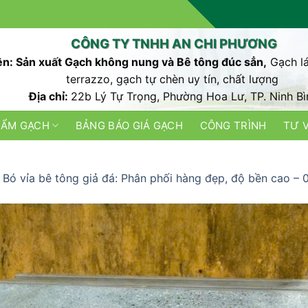
CÔNG TY TNHH AN CHI PHƯƠNG
n: Sản xuất Gạch không nung và Bê tông đúc sẳn,
Gạch lá
terrazzo, gạch tự chèn uy tín, chất lượng
Địa chỉ:
22b Lý Tự Trọng, Phường Hoa Lư, TP. Ninh Bì
HẨM GẠCH
BẢNG BÁO GIÁ GẠCH
CÔNG TRÌNH
TƯ 
n
Bó vỉa bê tông giả đá: Phân phối hàng đẹp, độ bền cao –