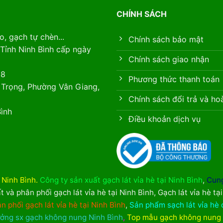
CHÍNH SÁCH
, gạch tự chèn...
Chính sách bảo mật
Tỉnh Ninh Bình cấp ngày
Chính sách giao nhận
88
Phương thức thanh toán
 Trọng, Phường Vân Giang,
Chính sách đổi trả và ho
ình
Điều khoản dịch vụ
i Ninh Bình
.
Công ty sản xuất gạch lát vỉa hè tại Ninh Bình
,
Cung
t và phân phối gạch lát vỉa hè tại Ninh Bình
,
Gạch lát vỉa hè tạ
n phối gạch lát vỉa hè tại Ninh Bình
,
Sản phẩm sạch lát vỉa hè 
ởng sx gạch không nung Ninh Bình
,
Top mẫu gạch không nung