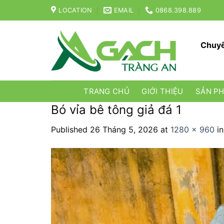
Skip
LOCATION
EMAIL
0868.398.889
to
content
Chuyê
TRANG CHỦ
GIỚI THIỆU
SẢN P
Bó vỉa bê tông giả đá 1
Published
26 Tháng 5, 2026
at
1280 × 960
i