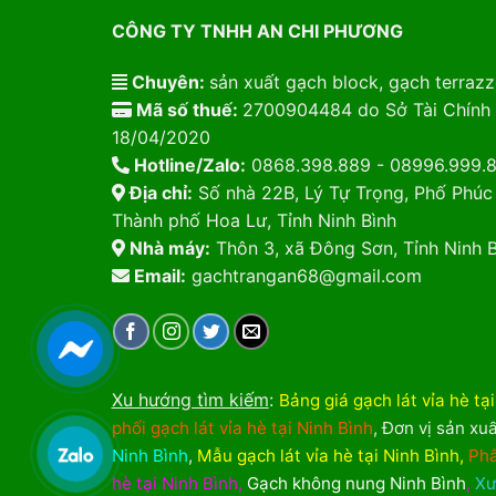
CÔNG TY TNHH AN CHI PHƯƠNG
Chuyên:
sản xuất gạch block, gạch terrazzo
Mã số thuế:
2700904484 do Sở Tài Chính 
18/04/2020
Hotline/Zalo:
0868.398.889 - 08996.999.
Địa chỉ:
Số nhà 22B, Lý Tự Trọng, Phố Phúc
Thành phố Hoa Lư, Tỉnh Ninh Bình
Nhà máy:
Thôn 3, xã Đông Sơn, Tỉnh Ninh B
Email:
gachtrangan68@gmail.com
Xu hướng tìm kiếm
:
Bảng giá gạch lát vỉa hè tạ
phối gạch lát vỉa hè tại Ninh Bình
,
Đơn vị sản xuấ
Ninh Bình
,
Mẫu gạch lát vỉa hè tại Ninh Bình
,
Phâ
hè tại Ninh Bình
,
Gạch không nung Ninh Bình
,
Xư