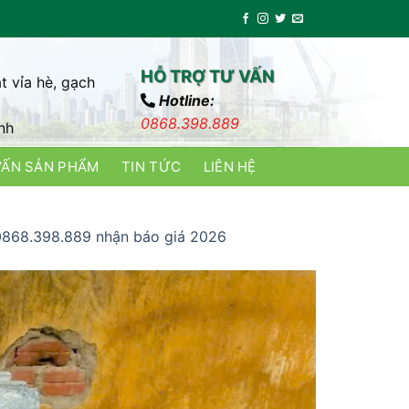
HỖ TRỢ TƯ VẤN
t vỉa hè, gạch
Hotline:
0868.398.889
nh
VẤN SẢN PHẨM
TIN TỨC
LIÊN HỆ
 0868.398.889 nhận báo giá 2026