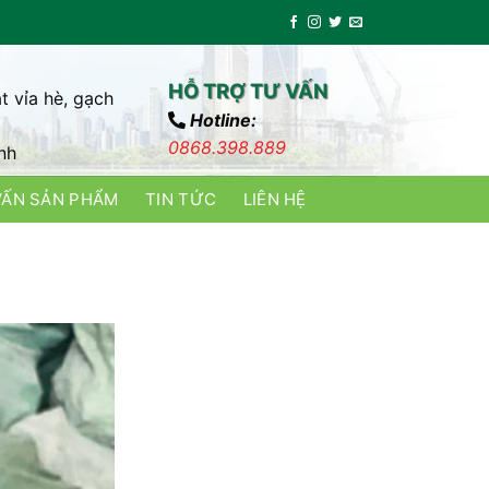
HỖ TRỢ TƯ VẤN
t vỉa hè, gạch
Hotline:
0868.398.889
nh
VẤN SẢN PHẨM
TIN TỨC
LIÊN HỆ