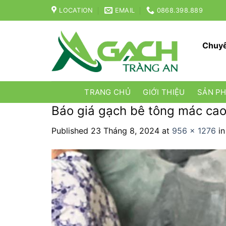
Skip
LOCATION
EMAIL
0868.398.889
to
content
Chuyê
TRANG CHỦ
GIỚI THIỆU
SẢN P
Báo giá gạch bê tông mác cao 
Published
23 Tháng 8, 2024
at
956 × 1276
i