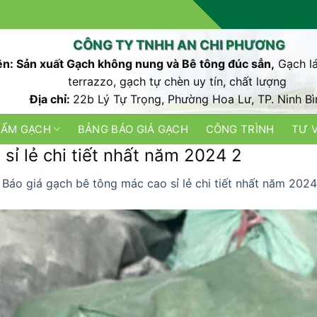
CÔNG TY TNHH AN CHI PHƯƠNG
n: Sản xuất Gạch không nung và Bê tông đúc sẳn,
Gạch lá
terrazzo, gạch tự chèn uy tín, chất lượng
Địa chỉ:
22b Lý Tự Trọng, Phường Hoa Lư, TP. Ninh Bì
HẨM GẠCH
BẢNG BÁO GIÁ GẠCH
CÔNG TRÌNH
TƯ 
sỉ lẻ chi tiết nhất năm 2024 2
n
Báo giá gạch bê tông mác cao sỉ lẻ chi tiết nhất năm 2024