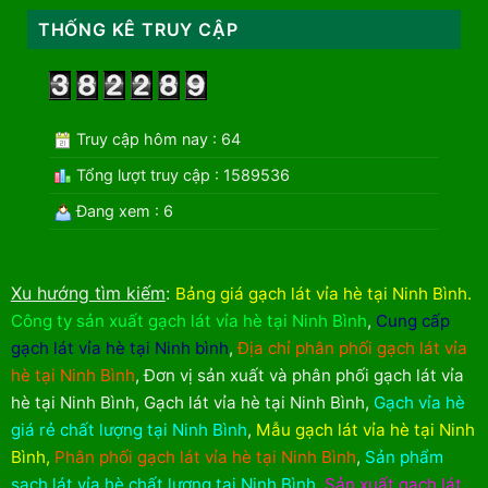
THỐNG KÊ TRUY CẬP
Truy cập hôm nay : 64
Tổng lượt truy cập : 1589536
Đang xem : 6
Xu hướng tìm kiếm
:
Bảng giá gạch lát vỉa hè tại Ninh Bình
.
Công ty sản xuất gạch lát vỉa hè tại Ninh Bình
,
Cung cấp
gạch lát vỉa hè tại Ninh bình
,
Địa chỉ phân phối gạch lát vỉa
hè tại Ninh Bình
,
Đơn vị sản xuất và phân phối gạch lát vỉa
hè tại Ninh Bình
,
Gạch lát vỉa hè tại Ninh Bình
,
Gạch vỉa hè
giá rẻ chất lượng tại Ninh Bình
,
Mẫu gạch lát vỉa hè tại Ninh
Bình
,
Phân phối gạch lát vỉa hè tại Ninh Bình
,
Sản phẩm
sạch lát vỉa hè chất lượng tại Ninh Bình
,
Sản xuất gạch lát