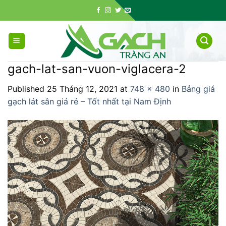
Skip
to
content
gach-lat-san-vuon-viglacera-2
Published
25 Tháng 12, 2021
at
748 × 480
in
Bảng giá
gạch lát sân giá rẻ – Tốt nhất tại Nam Định