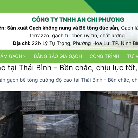
CÔNG TY TNHH AN CHI PHƯƠNG
n: Sản xuất Gạch không nung và Bê tông đúc sẳn,
Gạch lá
terrazzo, gạch tự chèn uy tín, chất lượng
Địa chỉ:
22b Lý Tự Trọng, Phường Hoa Lư, TP. Ninh Bì
HẨM GẠCH
BẢNG BÁO GIÁ GẠCH
CÔNG TRÌNH
TƯ 
tại Thái Bình – Bền chắc, chịu lực tốt
án gạch bê tông cường độ cao tại Thái Bình – Bền chắc, chị