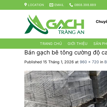
Skip
LOCATION
EMAIL
0868.398.889
to
content
Chuyê
TRANG CHỦ
GIỚI THIỆU
SẢN P
Bán gạch bê tông cường độ cao 
Published
15 Tháng 1, 2026
at
960 × 720
in
B