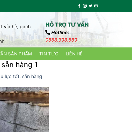
HỖ TRỢ TƯ VẤN
t vỉa hè, gạch
Hotline:
0868.398.889
nh
VẤN SẢN PHẨM
TIN TỨC
LIÊN HỆ
, sẵn hàng 1
u lực tốt, sẵn hàng