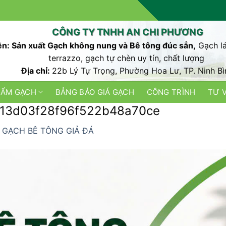
CÔNG TY TNHH AN CHI PHƯƠNG
n: Sản xuất Gạch không nung và Bê tông đúc sẳn,
Gạch lá
terrazzo, gạch tự chèn uy tín, chất lượng
Địa chỉ:
22b Lý Tự Trọng, Phường Hoa Lư, TP. Ninh Bì
HẨM GẠCH
BẢNG BÁO GIÁ GẠCH
CÔNG TRÌNH
TƯ 
13d03f28f96f522b48a70ce
n
GẠCH BÊ TÔNG GIẢ ĐÁ