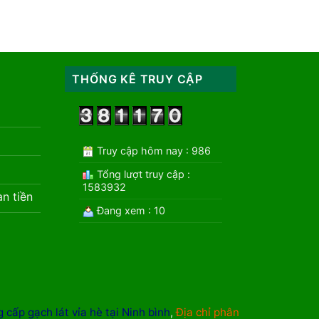
THỐNG KÊ TRUY CẬP
Truy cập hôm nay : 986
Tổng lượt truy cập :
1583932
àn tiền
Đang xem : 10
 cấp gạch lát vỉa hè tại Ninh bình
,
Địa chỉ phân