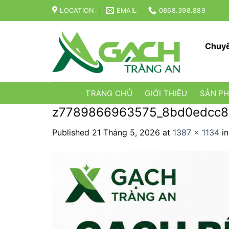
Skip
LOCATION
EMAIL
0868.398.889
to
content
Chuyê
TRANG CHỦ
GIỚI THIỆU
SẢN P
z7789866963575_8bd0edcc8
Published
21 Tháng 5, 2026
at
1387 × 1134
i