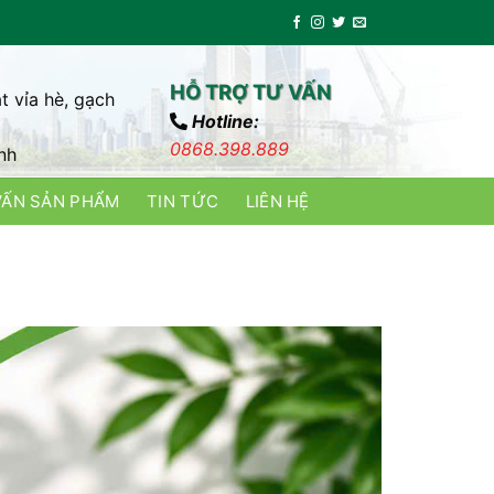
HỖ TRỢ TƯ VẤN
t vỉa hè, gạch
Hotline:
0868.398.889
nh
VẤN SẢN PHẨM
TIN TỨC
LIÊN HỆ