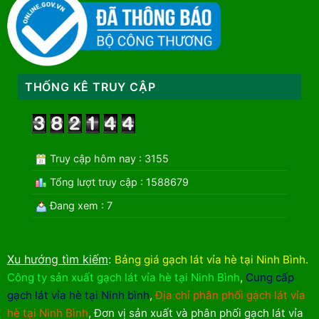
THỐNG KÊ TRUY CẬP
Truy cập hôm nay : 3155
Tổng lượt truy cập : 1588679
Đang xem : 7
Xu hướng tìm kiếm
:
Bảng giá gạch lát vỉa hè tại Ninh Bình
.
Công ty sản xuất gạch lát vỉa hè tại Ninh Bình
,
Cung cấp
gạch lát vỉa hè tại Ninh bình
,
Địa chỉ phân phối gạch lát vỉa
hè tại Ninh Bình
,
Đơn vị sản xuất và phân phối gạch lát vỉa