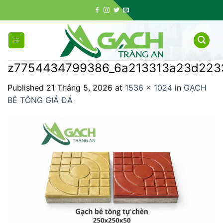
Skip
to
content
z7754434799386_6a213313a23d2233
Published
21 Tháng 5, 2026
at
1536 × 1024
in
GẠCH
BÊ TÔNG GIẢ ĐÁ