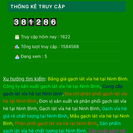
THỐNG KÊ TRUY CẬP
Truy cập hôm nay : 1622
Tổng lượt truy cập : 1584568
Đang xem : 5
Xu hướng tìm kiếm
:
Bảng giá gạch lát vỉa hè tại Ninh Bình
.
Công ty sản xuất gạch lát vỉa hè tại Ninh Bình
,
Cung cấp
gạch lát vỉa hè tại Ninh bình
,
Địa chỉ phân phối gạch lát vỉa
hè tại Ninh Bình
,
Đơn vị sản xuất và phân phối gạch lát vỉa
hè tại Ninh Bình
,
Gạch lát vỉa hè tại Ninh Bình
,
Gạch vỉa hè
giá rẻ chất lượng tại Ninh Bình
,
Mẫu gạch lát vỉa hè tại Ninh
Bình
,
Phân phối gạch lát vỉa hè tại Ninh Bình
,
Sản phẩm
sạch lát vỉa hè chất lượng tại Ninh Bình
,
Sản xuất gạch lát