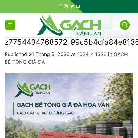
Skip
to
content
z7754434768572_99c5b4cfa84e813
Published
21 Tháng 5, 2026
at
1024 × 1536
in
GẠCH
BÊ TÔNG GIẢ ĐÁ