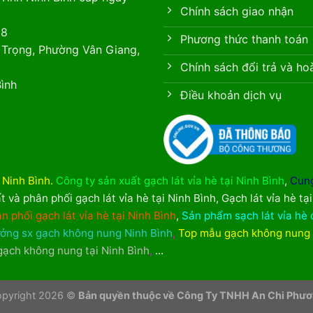
Chính sách giao nhận
88
Phương thức thanh toán
 Trọng, Phường Vân Giang,
Chính sách đổi trả và ho
ình
Điều khoản dịch vụ
i Ninh Bình
.
Công ty sản xuất gạch lát vỉa hè tại Ninh Bình
,
Cung
t và phân phối gạch lát vỉa hè tại Ninh Bình
,
Gạch lát vỉa hè tạ
n phối gạch lát vỉa hè tại Ninh Bình
,
Sản phẩm sạch lát vỉa hè 
ởng sx gạch không nung Ninh Bình
,
Top mẫu gạch không nung
 gạch không nung tại Ninh Bình
,
...
pyright 2026 ©
Bản quyền thuộc về Công Ty TNHH An Chi Phư