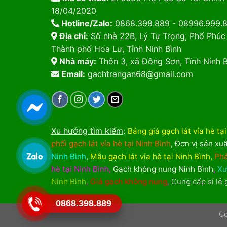
18/04/2020
Hotline/Zalo:
0868.398.889 - 08996.999.
Địa chỉ:
Số nhà 22B, Lý Tự Trọng, Phố Phúc
Thành phố Hoa Lư, Tỉnh Ninh Bình
Nhà máy:
Thôn 3, xã Đông Sơn, Tỉnh Ninh B
Email:
gachtrangan68@gmail.com
Xu hướng tìm kiếm
:
Bảng giá gạch lát vỉa hè tạ
phối gạch lát vỉa hè tại Ninh Bình
,
Đơn vị sản xuấ
Ninh Bình
,
Mẫu gạch lát vỉa hè tại Ninh Bình
,
Phâ
hè tại Ninh Bình
,
Gạch không nung Ninh Bình
,
Xư
Ninh Bình
,
Giá gạch không nung
,
Cung cấp sỉ lẻ
0868.398.889
Co