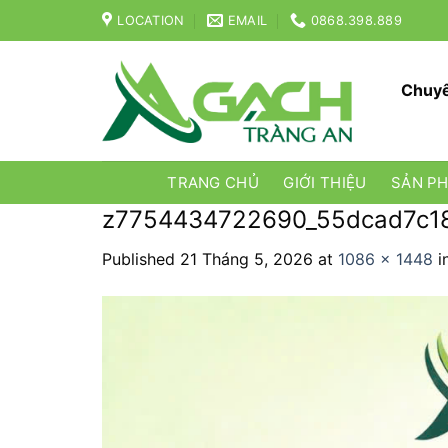
Skip
LOCATION
EMAIL
0868.398.889
to
content
Chuyê
TRANG CHỦ
GIỚI THIỆU
SẢN P
z7754434722690_55dcad7c1
Published
21 Tháng 5, 2026
at
1086 × 1448
i