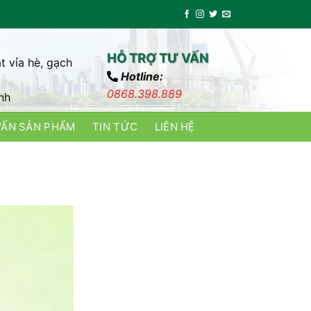
HỖ TRỢ TƯ VẤN
t vỉa hè, gạch
Hotline:
0868.398.889
nh
VẤN SẢN PHẨM
TIN TỨC
LIÊN HỆ