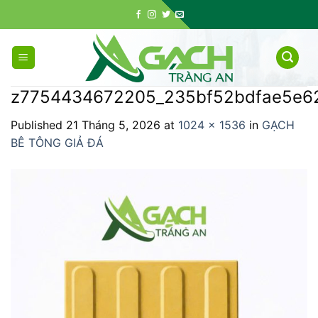
Skip
to
content
z7754434672205_235bf52bdfae5e6
Published
21 Tháng 5, 2026
at
1024 × 1536
in
GẠCH
BÊ TÔNG GIẢ ĐÁ