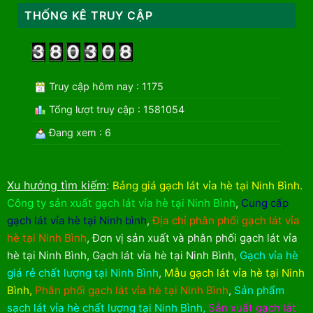
THỐNG KÊ TRUY CẬP
Truy cập hôm nay : 1175
Tổng lượt truy cập : 1581054
Đang xem : 6
Xu hướng tìm kiếm
:
Bảng giá gạch lát vỉa hè tại Ninh Bình
.
Công ty sản xuất gạch lát vỉa hè tại Ninh Bình
,
Cung cấp
gạch lát vỉa hè tại Ninh bình
,
Địa chỉ phân phối gạch lát vỉa
hè tại Ninh Bình
,
Đơn vị sản xuất và phân phối gạch lát vỉa
hè tại Ninh Bình
,
Gạch lát vỉa hè tại Ninh Bình
,
Gạch vỉa hè
giá rẻ chất lượng tại Ninh Bình
,
Mẫu gạch lát vỉa hè tại Ninh
Bình
,
Phân phối gạch lát vỉa hè tại Ninh Bình
,
Sản phẩm
sạch lát vỉa hè chất lượng tại Ninh Bình
,
Sản xuất gạch lát