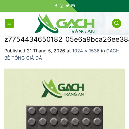
Skip
to
content
z7754434650182_05e6a9bca26ee38a
Published
21 Tháng 5, 2026
at
1024 × 1536
in
GẠCH
BÊ TÔNG GIẢ ĐÁ