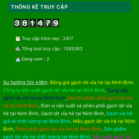
THỐNG KÊ TRUY CẬP
Truy cập hôm nay : 2417
Tổng lượt truy cập : 1585363
Đang xem : 2
Xu hướng tìm kiếm
:
Bảng giá gạch lát vỉa hè tại Ninh Bình
.
Công ty sản xuất gạch lát vỉa hè tại Ninh Bình
,
Cung cấp
gạch lát vỉa hè tại Ninh bình
,
Địa chỉ phân phối gạch lát vỉa
hè tại Ninh Bình
,
Đơn vị sản xuất và phân phối gạch lát vỉa
hè tại Ninh Bình
,
Gạch lát vỉa hè tại Ninh Bình
,
Gạch vỉa hè
giá rẻ chất lượng tại Ninh Bình
,
Mẫu gạch lát vỉa hè tại Ninh
Bình
,
Phân phối gạch lát vỉa hè tại Ninh Bình
,
Sản phẩm
sạch lát vỉa hè chất lượng tại Ninh Bình
,
Sản xuất gạch lát