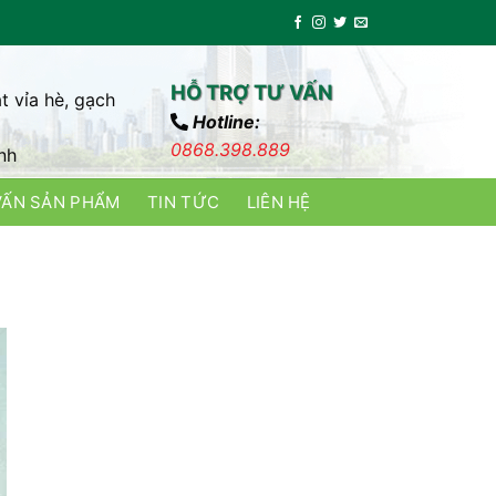
HỖ TRỢ TƯ VẤN
t vỉa hè, gạch
Hotline:
0868.398.889
nh
VẤN SẢN PHẨM
TIN TỨC
LIÊN HỆ