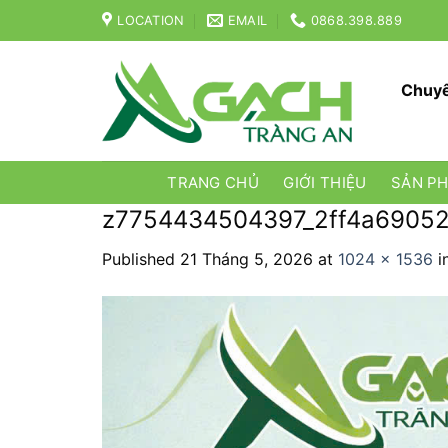
Skip
LOCATION
EMAIL
0868.398.889
to
content
Chuyê
TRANG CHỦ
GIỚI THIỆU
SẢN P
z7754434504397_2ff4a6905
Published
21 Tháng 5, 2026
at
1024 × 1536
i