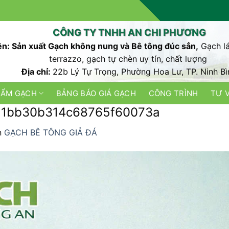
CÔNG TY TNHH AN CHI PHƯƠNG
n: Sản xuất Gạch không nung và Bê tông đúc sẳn,
Gạch lá
terrazzo, gạch tự chèn uy tín, chất lượng
Địa chỉ:
22b Lý Tự Trọng, Phường Hoa Lư, TP. Ninh Bì
HẨM GẠCH
BẢNG BÁO GIÁ GẠCH
CÔNG TRÌNH
TƯ 
21bb30b314c68765f60073a
n
GẠCH BÊ TÔNG GIẢ ĐÁ