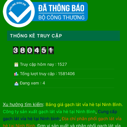
THỐNG KÊ TRUY CẬP
Truy cập hôm nay : 1527
Tổng lượt truy cập : 1581406
Đang xem : 4
Xu hướng tìm kiếm
:
Bảng giá gạch lát vỉa hè tại Ninh Bình
.
Công ty sản xuất gạch lát vỉa hè tại Ninh Bình
,
Cung cấp
gạch lát vỉa hè tại Ninh bình
,
Địa chỉ phân phối gạch lát vỉa
hè tại Ninh Bình
,
Đơn vị sản xuất và phân phối gạch lát vỉa