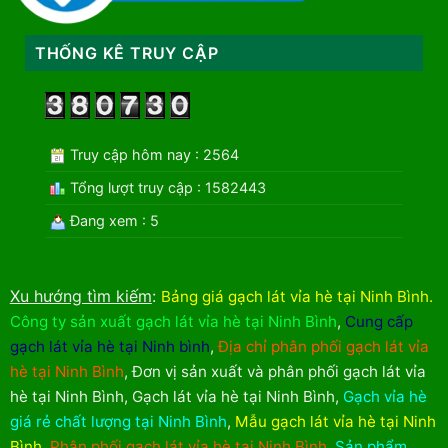
THỐNG KÊ TRUY CẬP
Truy cập hôm nay : 2564
Tổng lượt truy cập : 1582443
Đang xem : 5
Xu hướng tìm kiếm
:
Bảng giá gạch lát vỉa hè tại Ninh Bình
.
Công ty sản xuất gạch lát vỉa hè tại Ninh Bình
,
Cung cấp
gạch lát vỉa hè tại Ninh bình
,
Địa chỉ phân phối gạch lát vỉa
hè tại Ninh Bình
,
Đơn vị sản xuất và phân phối gạch lát vỉa
hè tại Ninh Bình
,
Gạch lát vỉa hè tại Ninh Bình
,
Gạch vỉa hè
giá rẻ chất lượng tại Ninh Bình
,
Mẫu gạch lát vỉa hè tại Ninh
Bình
,
Phân phối gạch lát vỉa hè tại Ninh Bình
,
Sản phẩm