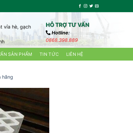
HỖ TRỢ TƯ VẤN
t vỉa hè, gạch
Hotline:
0868.398.889
nh
VẤN SẢN PHẨM
TIN TỨC
LIÊN HỆ
h hãng