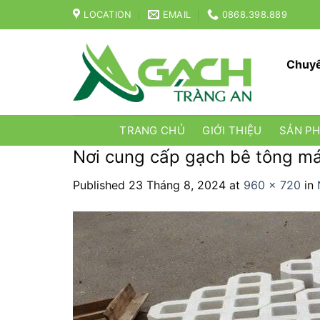
Skip
LOCATION
EMAIL
0868.398.889
to
content
Chuyê
TRANG CHỦ
GIỚI THIỆU
SẢN P
Nơi cung cấp gạch bê tông má
Published
23 Tháng 8, 2024
at
960 × 720
in