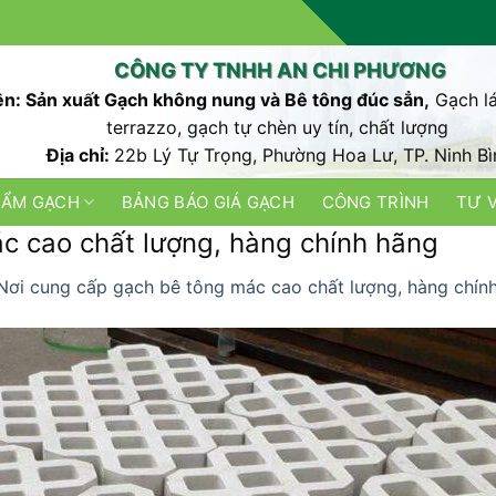
CÔNG TY TNHH AN CHI PHƯƠNG
n: Sản xuất Gạch không nung và Bê tông đúc sẳn,
Gạch lá
terrazzo, gạch tự chèn uy tín, chất lượng
Địa chỉ:
22b Lý Tự Trọng, Phường Hoa Lư, TP. Ninh Bì
HẨM GẠCH
BẢNG BÁO GIÁ GẠCH
CÔNG TRÌNH
TƯ 
c cao chất lượng, hàng chính hãng
Nơi cung cấp gạch bê tông mác cao chất lượng, hàng chín