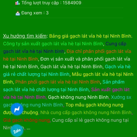
Tổng lượt truy cập : 1584909
Đang xem : 3
Xu hướng tìm kiếm
:
Bảng giá gạch lát vỉa hè tại Ninh Bình
.
Công ty sản xuất gạch lát vỉa hè tại Ninh Bình
,
Cung cấp
gạch lát vỉa hè tại Ninh bình
,
Địa chỉ phân phối gạch lát vỉa
hè tại Ninh Bình
,
Đơn vị sản xuất và phân phối gạch lát vỉa
hè tại Ninh Bình
,
Gạch lát vỉa hè tại Ninh Bình
,
Gạch vỉa hè
giá rẻ chất lượng tại Ninh Bình
,
Mẫu gạch lát vỉa hè tại Ninh
Bình
,
Phân phối gạch lát vỉa hè tại Ninh Bình
,
Sản phẩm
sạch lát vỉa hè chất lượng tại Ninh Bình
,
Sản xuất gạch lát
vỉa hè tại Ninh Bình
,
Gạch không nung Ninh Bình
,
Xưởng sx
gạch không nung Ninh Bình
,
Top mẫu gạch không nung
được ưa chuộng
,
Nhà cung cấp gạch không nung Ninh Bình
,
Giá gạch không nung
,
Cung cấp sỉ lẻ gạch không nung tại
Ninh Bình
,
...