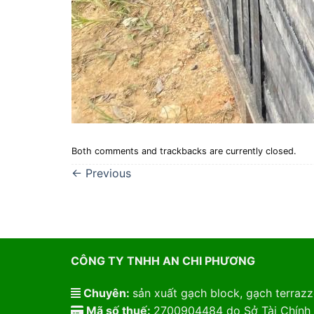
Both comments and trackbacks are currently closed.
←
Previous
CÔNG TY TNHH AN CHI PHƯƠNG
Chuyên:
sản xuất gạch block, gạch terrazzo
Mã số thuế:
2700904484 do Sở Tài Chính 