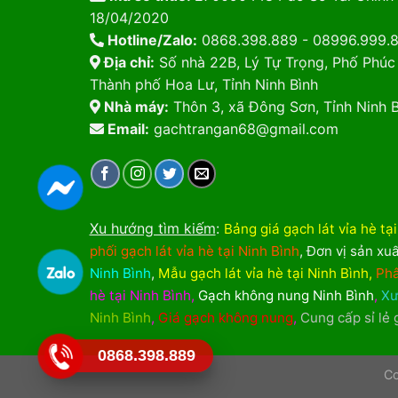
18/04/2020
Hotline/Zalo:
0868.398.889 - 08996.999.
Địa chỉ:
Số nhà 22B, Lý Tự Trọng, Phố Phúc
Thành phố Hoa Lư, Tỉnh Ninh Bình
Nhà máy:
Thôn 3, xã Đông Sơn, Tỉnh Ninh B
Email:
gachtrangan68@gmail.com
Xu hướng tìm kiếm
:
Bảng giá gạch lát vỉa hè tạ
phối gạch lát vỉa hè tại Ninh Bình
,
Đơn vị sản xuấ
Ninh Bình
,
Mẫu gạch lát vỉa hè tại Ninh Bình
,
Phâ
hè tại Ninh Bình
,
Gạch không nung Ninh Bình
,
Xư
Ninh Bình
,
Giá gạch không nung
,
Cung cấp sỉ lẻ
0868.398.889
Co