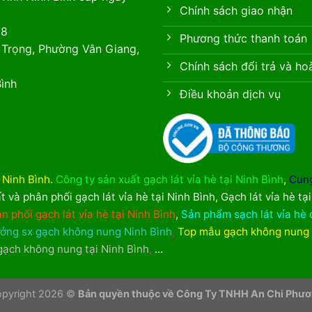
Chính sách giao nhận
88
Phương thức thanh toán
 Trọng, Phường Vân Giang,
Chính sách đổi trả và ho
ình
Điều khoản dịch vụ
i Ninh Bình
.
Công ty sản xuất gạch lát vỉa hè tại Ninh Bình
,
Cung
t và phân phối gạch lát vỉa hè tại Ninh Bình
,
Gạch lát vỉa hè tạ
n phối gạch lát vỉa hè tại Ninh Bình
,
Sản phẩm sạch lát vỉa hè 
ởng sx gạch không nung Ninh Bình
,
Top mẫu gạch không nung
 gạch không nung tại Ninh Bình
,
...
pyright 2026 ©
Bản quyền thuộc về Công Ty TNHH An Chi Phư