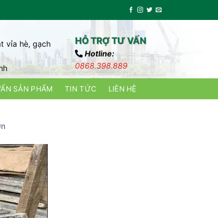
HỖ TRỢ TƯ VẤN
t vỉa hè, gạch
Hotline:
0868.398.889
nh
VẤN SẢN PHẨM
TIN TỨC
LIÊN HỆ
ớn