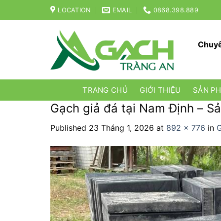
Skip
LOCATION
EMAIL
0868.398.889
to
content
Chuyê
TRANG CHỦ
GIỚI THIỆU
SẢN P
Gạch giả đá tại Nam Định – Sả
Published
23 Tháng 1, 2026
at
892 × 776
in
G