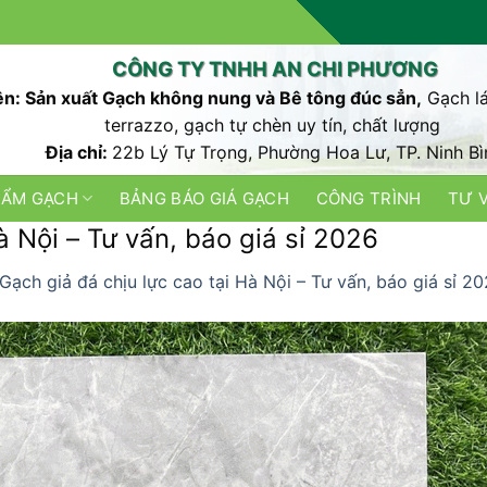
CÔNG TY TNHH AN CHI PHƯƠNG
n: Sản xuất Gạch không nung và Bê tông đúc sẳn,
Gạch lá
terrazzo, gạch tự chèn uy tín, chất lượng
Địa chỉ:
22b Lý Tự Trọng, Phường Hoa Lư, TP. Ninh Bì
HẨM GẠCH
BẢNG BÁO GIÁ GẠCH
CÔNG TRÌNH
TƯ 
à Nội – Tư vấn, báo giá sỉ 2026
Gạch giả đá chịu lực cao tại Hà Nội – Tư vấn, báo giá sỉ 2