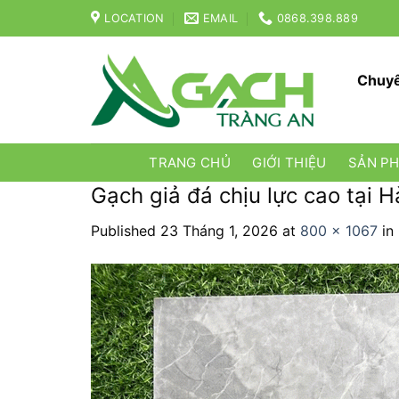
Skip
LOCATION
EMAIL
0868.398.889
to
content
Chuyê
TRANG CHỦ
GIỚI THIỆU
SẢN P
Gạch giả đá chịu lực cao tại H
Published
23 Tháng 1, 2026
at
800 × 1067
in