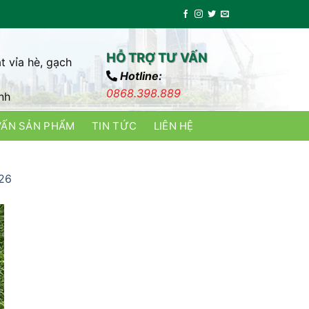
HỖ TRỢ TƯ VẤN
t vỉa hè, gạch
Hotline:
0868.398.889
nh
VẤN SẢN PHẨM
TIN TỨC
LIÊN HỆ
026