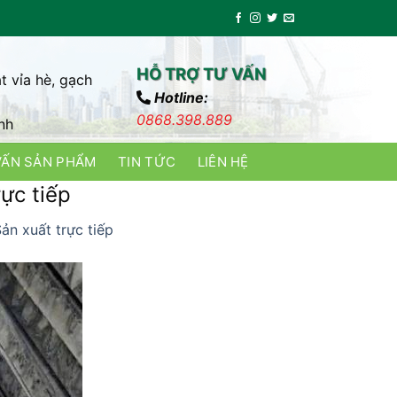
HỖ TRỢ TƯ VẤN
t vỉa hè, gạch
Hotline:
0868.398.889
nh
VẤN SẢN PHẨM
TIN TỨC
LIÊN HỆ
ực tiếp
ản xuất trực tiếp