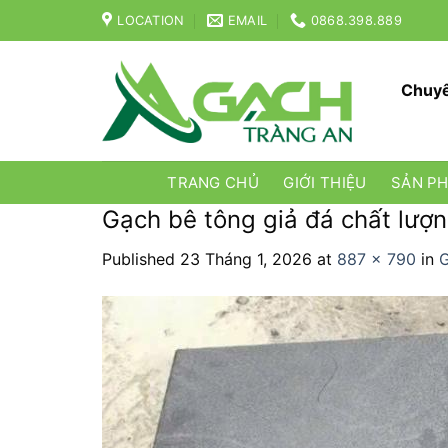
Skip
LOCATION
EMAIL
0868.398.889
to
content
Chuyê
TRANG CHỦ
GIỚI THIỆU
SẢN P
Gạch bê tông giả đá chất lượn
Published
23 Tháng 1, 2026
at
887 × 790
in
G