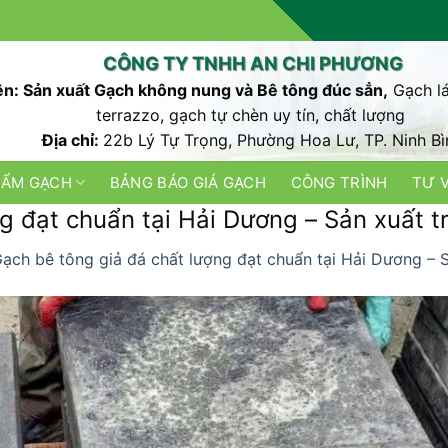
CÔNG TY TNHH AN CHI PHƯƠNG
n: Sản xuất Gạch không nung và Bê tông đúc sẳn,
Gạch lá
terrazzo, gạch tự chèn uy tín, chất lượng
Địa chỉ:
22b Lý Tự Trọng, Phường Hoa Lư, TP. Ninh Bì
HẨM GẠCH
BẢNG BÁO GIÁ GẠCH
CÔNG TRÌNH
TƯ 
g đạt chuẩn tại Hải Dương – Sản xuất tr
ạch bê tông giả đá chất lượng đạt chuẩn tại Hải Dương – S