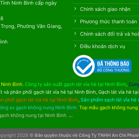
Tỉnh Ninh Bình cấp ngày
Chính sách giao nhận
88
Phương thức thanh toán
 Trọng, Phường Vân Giang,
Chính sách đổi trả và ho
ình
Điều khoản dịch vụ
i Ninh Bình
.
Công ty sản xuất gạch lát vỉa hè tại Ninh Bình
,
Cung
t và phân phối gạch lát vỉa hè tại Ninh Bình
,
Gạch lát vỉa hè tạ
n phối gạch lát vỉa hè tại Ninh Bình
,
Sản phẩm sạch lát vỉa hè 
ởng sx gạch không nung Ninh Bình
,
Top mẫu gạch không nung
 gạch không nung tại Ninh Bình
,
...
pyright 2026 ©
Bản quyền thuộc về Công Ty TNHH An Chi Phư