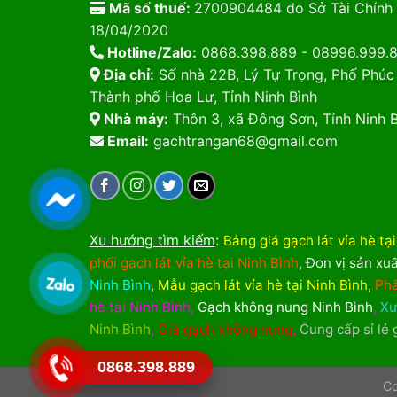
Mã số thuế:
2700904484 do Sở Tài Chính 
18/04/2020
Hotline/Zalo:
0868.398.889 - 08996.999.
Địa chỉ:
Số nhà 22B, Lý Tự Trọng, Phố Phúc
Thành phố Hoa Lư, Tỉnh Ninh Bình
Nhà máy:
Thôn 3, xã Đông Sơn, Tỉnh Ninh B
Email:
gachtrangan68@gmail.com
Xu hướng tìm kiếm
:
Bảng giá gạch lát vỉa hè tạ
phối gạch lát vỉa hè tại Ninh Bình
,
Đơn vị sản xuấ
Ninh Bình
,
Mẫu gạch lát vỉa hè tại Ninh Bình
,
Phâ
hè tại Ninh Bình
,
Gạch không nung Ninh Bình
,
Xư
Ninh Bình
,
Giá gạch không nung
,
Cung cấp sỉ lẻ
0868.398.889
Co