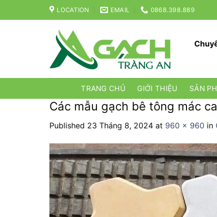
Skip
LOCATION
EMAIL
0868.398.889
to
content
Chuyê
TRANG CHỦ
GIỚI THIỆU
SẢN P
Các mẫu gạch bê tông mác cao
Published
23 Tháng 8, 2024
at
960 × 960
in