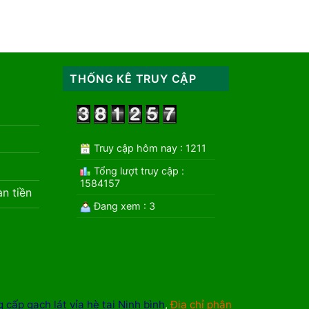
THỐNG KÊ TRUY CẬP
Truy cập hôm nay : 1211
Tổng lượt truy cập :
1584157
àn tiền
Đang xem : 3
 cấp gạch lát vỉa hè tại Ninh bình
,
Địa chỉ phân