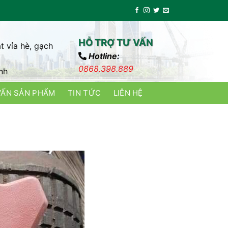
HỖ TRỢ TƯ VẤN
t vỉa hè, gạch
Hotline:
0868.398.889
nh
VẤN SẢN PHẨM
TIN TỨC
LIÊN HỆ