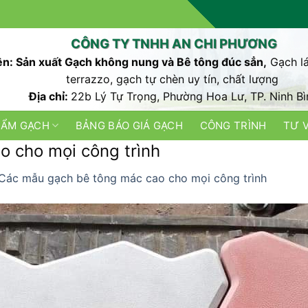
CÔNG TY TNHH AN CHI PHƯƠNG
n: Sản xuất Gạch không nung và Bê tông đúc sẳn,
Gạch lá
terrazzo, gạch tự chèn uy tín, chất lượng
Địa chỉ:
22b Lý Tự Trọng, Phường Hoa Lư, TP. Ninh Bì
HẨM GẠCH
BẢNG BÁO GIÁ GẠCH
CÔNG TRÌNH
TƯ 
 cho mọi công trình
Các mẫu gạch bê tông mác cao cho mọi công trình