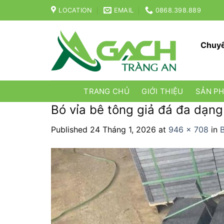
Skip
LOCATION
EMAIL
0868.398.889
to
content
Chuyê
TRANG CHỦ
GIỚI THIỆU
SẢN P
Bó vỉa bê tông giả đá đa dạng
Published
24 Tháng 1, 2026
at
946 × 708
in
B