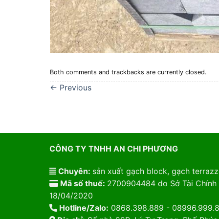
Both comments and trackbacks are currently closed.
←
Previous
CÔNG TY TNHH AN CHI PHƯƠNG
Chuyên:
sản xuất gạch block, gạch terrazzo
Mã số thuế:
2700904484 do Sở Tài Chính 
18/04/2020
Hotline/Zalo:
0868.398.889 - 08996.999.