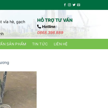
HỖ TRỢ TƯ VẤN
t vỉa hè, gạch
Hotline:
0868.398.889
nh
VẤN SẢN PHẨM
TIN TỨC
LIÊN HỆ
Dương