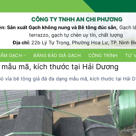
CÔNG TY TNHH AN CHI PHƯƠNG
n: Sản xuất Gạch không nung và Bê tông đúc sẳn,
Gạch lá
terrazzo, gạch tự chèn uy tín, chất lượng
Địa chỉ:
22b Lý Tự Trọng, Phường Hoa Lư, TP. Ninh Bì
HẨM GẠCH
BẢNG BÁO GIÁ GẠCH
CÔNG TRÌNH
TƯ 
 mẫu mã, kích thước tại Hải Dương
ó vỉa bê tông giả đá đa dạng mẫu mã, kích thước tại Hải 